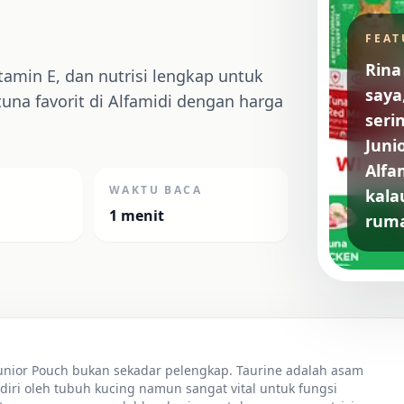
FEAT
Rina
itamin E, dan nutrisi lengkap untuk
saya,
tuna favorit di Alfamidi dengan harga
seri
Juni
Alfa
WAKTU BACA
kalau
1 menit
ruma
nior Pouch bukan sekadar pelengkap. Taurine adalah asam
ndiri oleh tubuh kucing namun sangat vital untuk fungsi