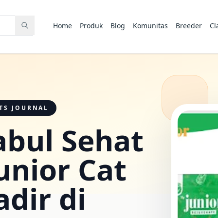
Home
Produk
Blog
Komunitas
Breeder
Cl
TS JOURNAL
abul Sehat
unior Cat
adir di