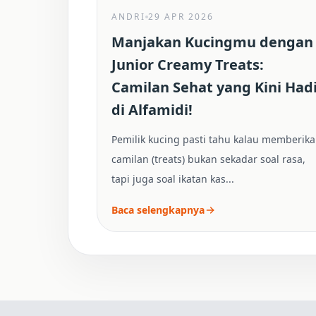
ANDRI
29 APR 2026
Manjakan Kucingmu dengan
Junior Creamy Treats:
Camilan Sehat yang Kini Had
di Alfamidi!
Pemilik kucing pasti tahu kalau memberik
camilan (treats) bukan sekadar soal rasa,
tapi juga soal ikatan kas...
Baca selengkapnya